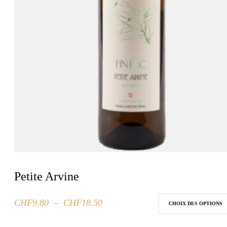
Petite Arvine
Plage
CHF
9.80
–
CHF
18.50
Ce
CHOIX DES OPTIONS
de
produit