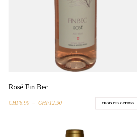
Rosé Fin Bec
Plage
CHF
6.90
–
CHF
12.50
Ce
CHOIX DES OPTIONS
de
produit
prix :
a
CHF6.90
plusieurs
à
variations.