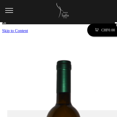
SEARCH SITE BY TYPING (ESC TO CLOSE)
en
CHF
0.00
Skip to Content