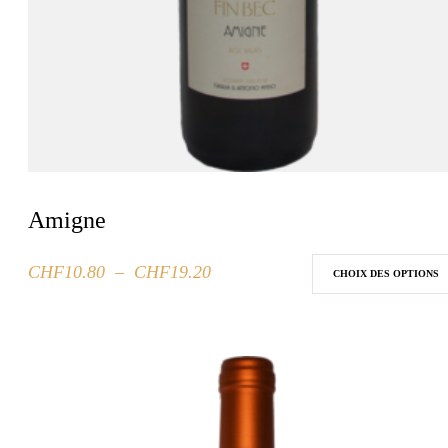
Amigne
Plage
CHF
10.80
–
CHF
19.20
Ce
CHOIX DES OPTIONS
de
produit
prix :
a
CHF10.80
plusieurs
à
variations.
CHF19.20
Les
options
peuvent