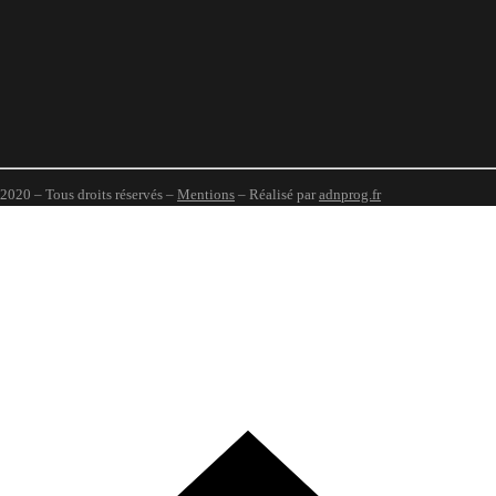
020 – Tous droits réservés –
Mentions
– Réalisé par
adnprog.fr