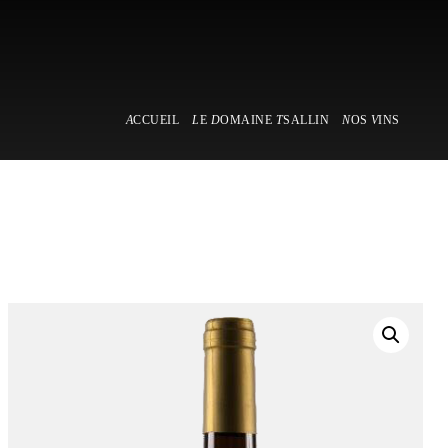
SEARCH SITE BY TYPING (ESC TO CLOSE)
en
Skip to Content
A
CCUEIL
L
E
D
OMAINE
T
SALLIN
N
OS
V
INS