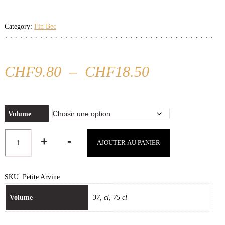
Category:
Fin Bec
Plage
CHF
9.80
–
CHF
18.50
de
prix :
CHF9.80
Volume
à
CHF18.50
Quantity
AJOUTER AU PANIER
SKU:
Petite Arvine
Volume
37, cl, 75 cl