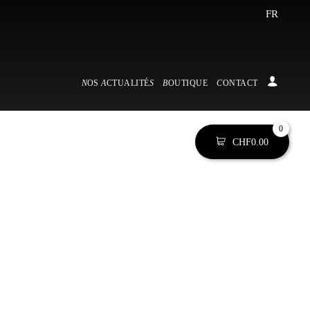
FR
N
OS
A
CTUALIT
É
S
B
OUTIQUE
C
ONTACT
0
CHF
0.00