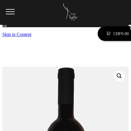
SEARCH SITE BY TYPING (ESC TO CLOSE)
en
CHF
0.00
Skip to Content