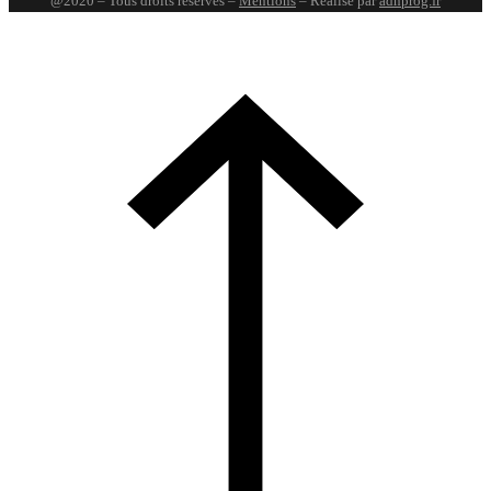
@2020 – Tous droits réservés –
Mentions
– Réalisé par
adnprog.fr