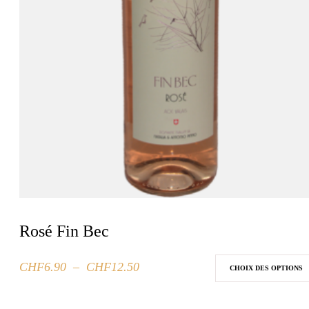
Rosé Fin Bec
Plage
CHF
6.90
–
CHF
12.50
Ce
CHOIX DES OPTIONS
de
produit
prix :
a